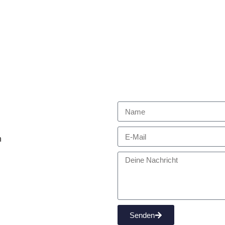
h
Senden